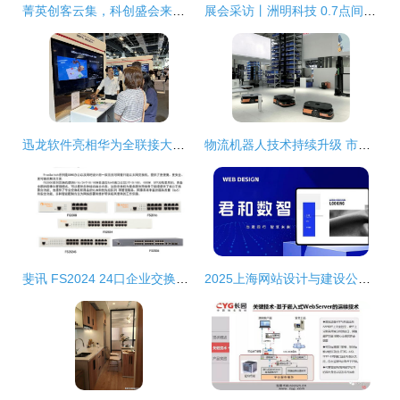
菁英创客云集，科创盛会来袭——聚焦坪山12月科技创新服务周
展会采访丨洲明科技 0.7点间距产品量产突破，常规、创意与场馆应用成未来着力点
迅龙软件亮相华为全联接大会 以系列AI产品服务，赋能智能未来网络技术
物流机器人技术持续升级 市场应用愈加广泛——CEMAT ASIA 2020回顾盘点（二）及上海网络技术服务发展
斐讯 FS2024 24口企业交换机 企业网络即插即用的可靠基石
2025上海网站设计与建设公司精选推荐 探寻顶尖网络技术服务