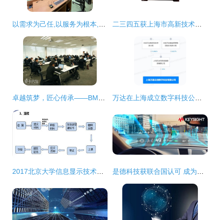
以需求为己任,以服务为根本,以技术为保障 海淀教科院完成多项数字课程资源摄制
二三四五获上海市高新技术成果转化项目认定，技术创新驱动网络技术服务升级
卓越筑梦，匠心传承——BMW中国售后服务技能大赛上海完美收官
万达在上海成立数字科技公司，布局互联网销售与网络技术服务
2017北京大学信息显示技术方向在职硕士招生简章（上海）
是德科技获联合国认可 成为汽车网络安全与软件法规指定技术服务商