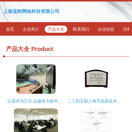
上海逞刚网络科技有限公司
首页
企业简介
产品大全
联系我们
企业信息
访客
产品大全
Product
以需求为己任,以服务为根本,以技术为保障 海淀教科院完成多项数字课程资源摄制
二三四五获上海市高新技术成果转化项目认定，技术创新驱动网络技术服务升级