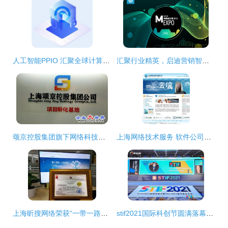
人工智能PPIO 汇聚全球计算资源，服务全人类的上海网络技术新星
汇聚行业精英，启迪营销智慧——2016年第六届梅花网传播业大展在上海圆满落幕
颂京控股集团旗下网络科技公司 立足上海，引领数字化服务新浪潮
上海网络技术服务 软件公司网页设计的图片素材精选与策略
上海昕搜网络荣获“一带一路品牌之星互联网领军企业”称号，彰显网络技术服务实力
stif2021国际科创节圆满落幕，数族科技凭借卓越网络技术服务斩获两项大奖