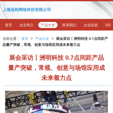
上海逞刚网络科技有限公司
首页
企业简介
产品大全
联系我们
企业信息
访客
>
>
当前位置：
首页
产品大全
展会采访丨洲明科技 0.7点间距产
品量产突破，常规、创意与场馆应用成未来着力点
展会采访丨洲明科技 0.7点间距产品
量产突破，常规、创意与场馆应用成
未来着力点